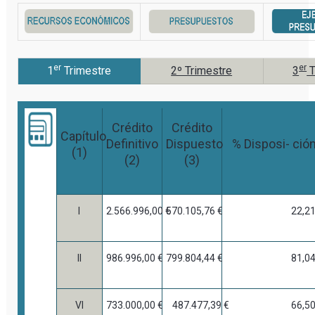
er
er
1
Trimestre
2º Trimestre
3
T
Crédito
Crédito
Capítulo
Definitivo
Dispuesto
% Disposi- ció
(1)
(2)
(3)
I
2.566.996,00 €
570.105,76 €
22,2
II
986.996,00 €
799.804,44 €
81,0
VI
733.000,00 €
487.477,39 €
66,5