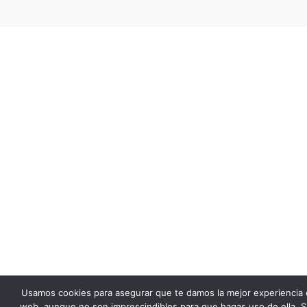
Usamos cookies para asegurar que te damos la mejor experiencia 
web, aunque no son imprescindibles para que hagas uso de ella. S