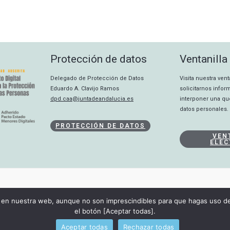
Protección de datos
Ventanilla
Delegado de Protección de Datos
Visita nuestra ven
Eduardo A. Clavijo Ramos
solicitarnos info
dpd.caa@juntadeandalucia.es
interponer una qu
datos personales.
PROTECCIÓN DE DATOS
VEN
ELEC
CANAL INTERNO
en nuestra web, aunque no son imprescindibles para que hagas uso de 
DECLARACIÓN DE ACCESIBILIDAD
el botón [Aceptar todas].
Copyright © 2026 Consejo Audiovisual de Andalucía
Aceptar todas
Rechazar todas