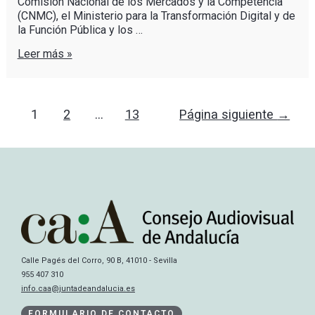
Comisión Nacional de los Mercados y la Competencia
(CNMC), el Ministerio para la Transformación Digital y de
la Función Pública y los …
Leer más »
1
2
…
13
Página siguiente
→
Calle Pagés del Corro, 90 B, 41010 - Sevilla
955 407 310
info.caa@juntadeandalucia.es
FORMULARIO DE CONTACTO