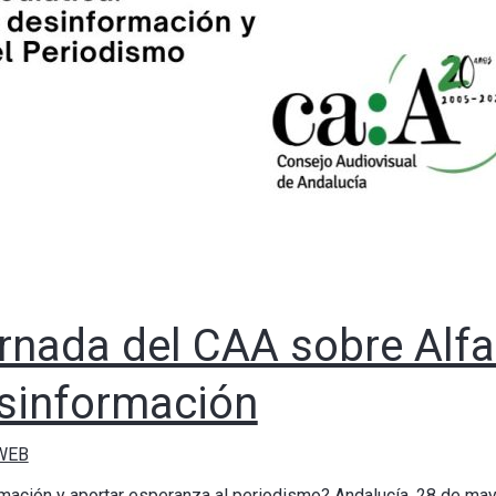
ornada del CAA sobre Alf
esinformación
 WEB
rmación y aportar esperanza al periodismo? Andalucía, 28 de ma