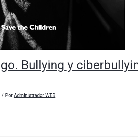
go. Bullying y ciberbullyi
N
/ Por
Administrador WEB