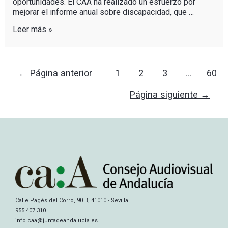
oportunidades. El CAA ha realizado un esfuerzo por
mejorar el informe anual sobre discapacidad, que …
Leer más »
←
Página anterior
1
2
3
…
60
Página siguiente
→
Calle Pagés del Corro, 90 B, 41010 - Sevilla
955 407 310
info.caa@juntadeandalucia.es