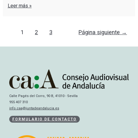
Leer más »
1
2
3
Página siguiente
→
Calle Pagés del Corro, 90 B, 41010 - Sevilla
955 407 310
info.caa@juntadeandalucia.es
FORMULARIO DE CONTACTO