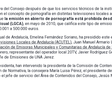
iva del Consejo después de que los servicios técnicos de la ins
n el concepto de pornografía en distintas televisiones locales an
que
la emisión en abierto de pornografía está prohibida desd
isual (LGCA)
, en mayo de 2010, que califica este tipo de emisi
00.001 a 500.000 euros.
al de Andalucía, Emelina Fernández Soriano, ha presidido este e
evisiones Locales de Andalucía (ACUTEL)
, Juan Manuel Armario 
ación de Emisoras Municipales y Comunitarias de Andalucía de 
rero, representante del operador local 20TV, Javier Rodríguez G
efe de Emisiones de UNA Jerez.
esidenta, han intervenido la presidenta de la Comisión de Conte
ón de Normativa, la consejera María Luisa Pérez, el presidente de
el jefe de servicio del Área de Contenidos del Consejo, Jesús M