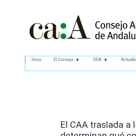
Inicio
El Consejo
ODA
Actuali
El CAA traslada a l
determinan qué con