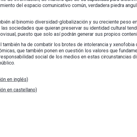
iento del espacio comunicativo común, verdadera piedra angula
mbién al binomio diversidad-globalización y su creciente peso en
e las sociedades que quieran preservar su identidad cultural ten
iovisual, puesto que solo así podrán generar sus propios conten
al también ha de combatir los brotes de intolerancia y xenofobia
conómicas, que también ponen en cuestión los valores que fundame
responsabilidad social de los medios en estas circunstancias di
público.
ión en inglés)
ión en castellano)