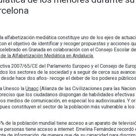
rcelona
a alfabetización mediática constituye uno de los ejes de actuac
on el objetivo de identificar y recoger propuestas y acciones q
 celebrado en Granada en colaboración con el Consejo Escolar de
e la Alfabetización Mediática en Andalucía.
irectiva 2007/65/CE del Parlamento Europeo y el Consejo de Europ
odos los sectores de la sociedad y a seguir de cerca sus avance
 desde hace dos años- recoge el deber de los poderes públicos 
la Unesco la
Unaoc
(Alianza de las Civilizaciones para las Nacion
preciso que los ciudadanos dispongan de habilidades efectivas p
 los medios de comunicación, en especial los audiovisuales. Y o
 pues constituyen el sector de la población más vulnerable a lo
% de la población mundial tiene acceso a un aparato de televisi
 de personas tiene acceso a internet. Emelina Fernández recordó
nte de información, de manera que de su capacidad para discrimi