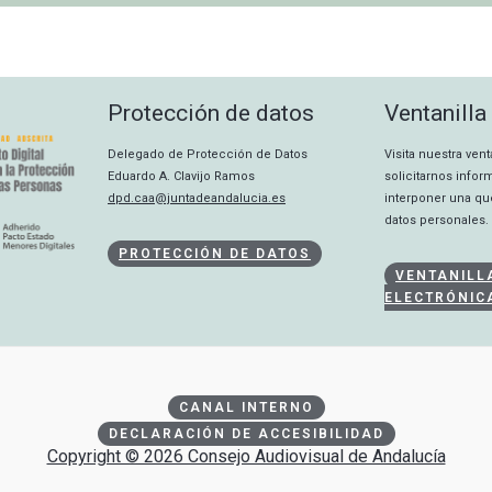
Protección de datos
Ventanilla
Delegado de Protección de Datos
Visita nuestra ven
Eduardo A. Clavijo Ramos
solicitarnos info
dpd.caa@juntadeandalucia.es
interponer una qu
datos personales.
PROTECCIÓN DE DATOS
VENTANILL
ELECTRÓNIC
CANAL INTERNO
DECLARACIÓN DE ACCESIBILIDAD
Copyright © 2026 Consejo Audiovisual de Andalucía