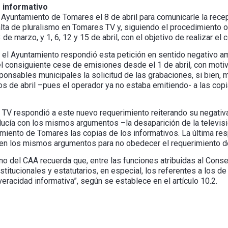
 informativo
l Ayuntamiento de Tomares el 8 de abril para comunicarle la rece
ta de pluralismo en Tomares TV y, siguiendo el procedimiento ordi
 de marzo, y 1, 6, 12 y 15 de abril, con el objetivo de realizar el
il, el Ayuntamiento respondió esta petición en sentido negativo 
l consiguiente cese de emisiones desde el 1 de abril, con motiv
ponsables municipales la solicitud de las grabaciones, si bien, mod
os de abril –pues el operador ya no estaba emitiendo- a las copi
s TV respondió a este nuevo requerimiento reiterando su negativa
lucía con los mismos argumentos –la desaparición de la televis
amiento de Tomares las copias de los informativos. La última resp
z en los mismos argumentos para no obedecer el requerimiento de
o del CAA recuerda que, entre las funciones atribuidas al Consej
titucionales y estatutarios, en especial, los referentes a los de p
 veracidad informativa”, según se establece en el artículo 10.2.