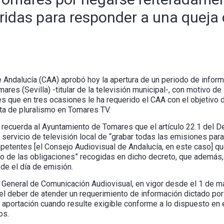
ridas para responder a una queja
 Andalucía (CAA) aprobó hoy la apertura de un periodo de inform
res (Sevilla) -titular de la televisión municipal-, con motivo de 
es que en tres ocasiones le ha requerido el CAA con el objetivo d
lta de pluralismo en Tomares TV.
 recuerda al Ayuntamiento de Tomares que el artículo 22.1 del De
servicio de televisión local de “grabar todas las emisiones par
etentes [el Consejo Audiovisual de Andalucía, en este caso] que
o de las obligaciones” recogidas en dicho decreto, que además,
de el día de emisión.
ey General de Comunicación Audiovisual, en vigor desde el 1 de 
del deber de atender un requerimiento de información dictado po
 aportación cuando resulte exigible conforme a lo dispuesto en 
os.