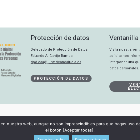
Protección de datos
Ventanilla
Delegado de Protección de Datos
Visita nuestra ven
Eduardo A. Clavijo Ramos
solicitarnos info
dpd.caa@juntadeandalucia.es
interponer una qu
datos personales.
PROTECCIÓN DE DATOS
VEN
ELEC
CANAL INTERNO
en nuestra web, aunque no son imprescindibles para que hagas uso de 
DECLARACIÓN DE ACCESIBILIDAD
el botón [Aceptar todas].
Copyright © 2026 Consejo Audiovisual de Andalucía
Aceptar todas
Rechazar todas