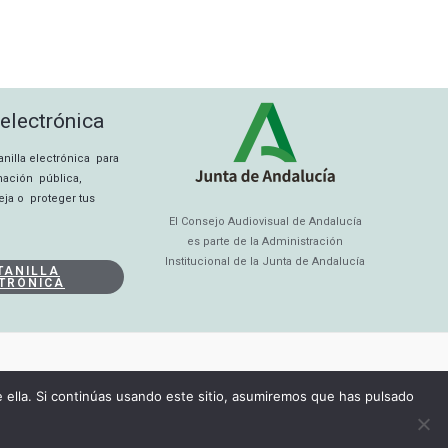
 electrónica
tanilla electrónica para
rmación pública,
eja o proteger tus
El Consejo Audiovisual de Andalucía
es parte de la Administración
Institucional de la Junta de Andalucía
TANILLA
TRÓNICA
ella. Si continúas usando este sitio, asumiremos que has pulsado