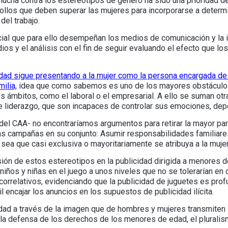
 lucha contra los estereotipos de género ha sido una prioridad d
ollos que deben superar las mujeres para incorporarse a determ
del trabajo.
ucial que para ello desempeñan los medios de comunicación y la in
ios y el análisis con el fin de seguir evaluando el efecto que lo
idad sigue presentando a la mujer como la persona encargada de 
ilia,
idea que como sabemos es uno de los mayores obstáculo
os ámbitos, como el laboral o el empresarial. A ello se suman 
e liderazgo, que son incapaces de controlar sus emociones, de
 del CAA- no encontraríamos argumentos para retirar la mayor pa
 campañas en su conjunto: Asumir responsabilidades familiares 
sea que casi exclusiva o mayoritariamente se atribuya a la mujer 
ión de estos estereotipos en la publicidad dirigida a menores d
niños y niñas en el juego a unos niveles que no se tolerarían en 
correlativos, evidenciando que la publicidad de juguetes es pro
il encajar los anuncios en los supuestos de publicidad ilícita.
ldad a través de la imagen que de hombres y mujeres transmiten
n la defensa de los derechos de los menores de edad, el pluralism