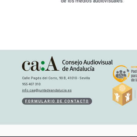
de los medios audiovisuales.
Calle Pagés del Corro, 90 B, 41010 - Sevilla
955 407 310
info.caa@juntadeandalucia.es
FORMULARIO DE CONTACTO