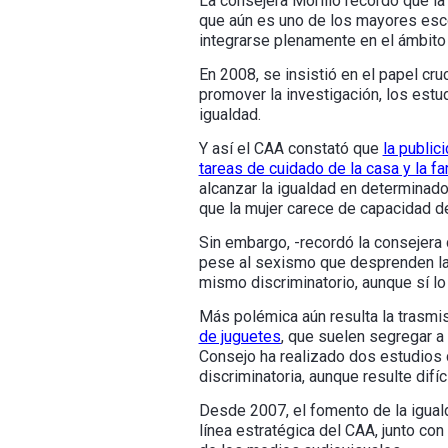
La consejera Morillo recordó que la
que aún es uno de los mayores esc
integrarse plenamente en el ámbito 
En 2008, se insistió en el papel cr
promover la investigación, los estud
igualdad.
Y así el CAA constató que
la public
tareas de cuidado de la casa y la fam
alcanzar la igualdad en determinad
que la mujer carece de capacidad d
Sin embargo, -recordó la consejera
pese al sexismo que desprenden las
mismo discriminatorio, aunque sí lo 
Más polémica aún resulta la trasmis
de juguetes
, que suelen segregar a 
Consejo ha realizado dos estudios 
discriminatoria, aunque resulte difíc
Desde 2007, el fomento de la igua
línea estratégica del CAA, junto co