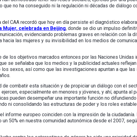
 lo que no ha conseguido ni la regulación ni décadas de diálogo 
ra del CAA recordó que hoy en día persiste el diagnóstico elabo
a Mujer, celebrada en Beijing
, donde se dio un impulso definit
municación, evidenciando problemas graves en relación con la di
a hacia las mujeres y su invisibilidad en los medios de comunic
e de los objetivos marcados entonces por las Naciones Unidas i
ue se señalaba que los medios y la publicidad actuales reflejan
 los sexos, así como que las investigaciones apuntan a que las 
años.
d de combatir esta situación y de propiciar un diálogo con el sec
e ejercen, especialmente en menores y jóvenes, y ahí, apunta al p
públicas pueden desempeñar una importante función no difundien
do ni consolidando las estructuras de poder y los roles estable
 informe europeo coinciden con la impresión de la ciudadanía. 
ído un 50% en nuestra comunidad autonómica desde el 2007, seg