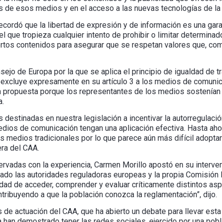
s de esos medios y en el acceso a las nuevas tecnologías de la
ecordó que la libertad de expresión y de información es una gar
l que tropieza cualquier intento de prohibir o limitar determina
ertos contenidos para asegurar que se respetan valores que, com
nsejo de Europa por la que se aplica el principio de igualdad de 
 excluye expresamente en su artículo 3 a los medios de comunica
a propuesta porque los representantes de los medios sostenían q
a.
destinadas en nuestra legislación a incentivar la autorregulación
medios de comunicación tengan una aplicación efectiva. Hasta a
los medios tradicionales por lo que parece aún más difícil adopt
era del CAA.
bservadas con la experiencia, Carmen Morillo apostó en su interve
ado las autoridades reguladoras europeas y la propia Comisión 
idad de acceder, comprender y evaluar críticamente distintos a
ntribuyendo a que la población conozca la reglamentación”, dijo.
 de actuación del CAA, que ha abierto un debate para llevar esta
 han demostrado tener las redes sociales, ejercido por una poblac