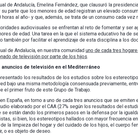
ual de Andalucía, Emelina Fernández, que clausuró la presidenci
 su parte que los menores de edad registran un elevado consum
0 horas al año- y que, además, se trata de un consumo cada vez 
toridades audiovisuales se enfrentan al reto de fomentar y ser 
ores de edad. Una tarea en la que el sistema educativo ha de ser
 también por facilitar el aprendizaje de esta disciplina a los do
ual de Andalucía, en nuestra comunidad
uno de cada tres hogar
onado de televisión por parte de los hijos
.
 anuncios de televisión en el Mediterráneo
presentado los resultados de los estudios sobre los estereotipo
 red bajo una misma metodología consensuada previamente, entre
e el primer fruto de este Grupo de Trabajo.
en España, en torno a uno de cada tres anuncios que se emiten e
tudio elaborado por el CAA (27% según los resultados del estud
e se están dando los primeros pasos en la defensa por la iguald
stas, si bien, los estereotipos hallados con mayor frecuencia e
 de la limpieza del hogar y del cuidado de los hijos, el cuerpo f
r, o es objeto de deseo.