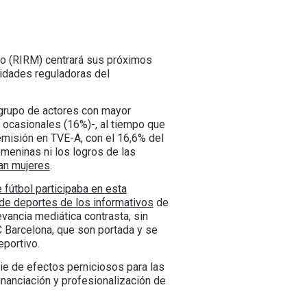
eo (RIRM) centrará sus próximos
ridades reguladoras del
 grupo de actores con mayor
s ocasionales (16%)-, al tiempo que
emisión en TVE-A, con el 16,6% del
emeninas ni los logros de las
ran mujeres
.
 fútbol participaba en esta
 de deportes de los informativos
de
evancia mediática contrasta, sin
 Barcelona, que son portada y se
eportivo.
ie de efectos perniciosos para las
financiación y profesionalización de