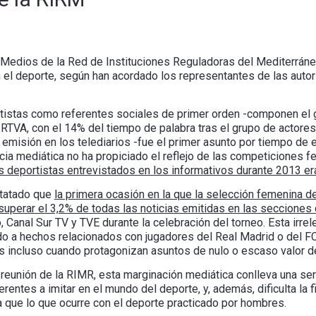
 Medios de la Red de Instituciones Reguladoras del Mediterrán
n el deporte, según han acordado los representantes de las auto
ortistas como referentes sociales de primer orden -componen el
 RTVA, con el 14% del tiempo de palabra tras el grupo de actore
 emisión en los telediarios -fue el primer asunto por tiempo de 
cia mediática no ha propiciado el reflejo de las competiciones f
s deportistas entrevistados en los informativos durante 2013 e
statado que
la primera ocasión en la que la selección femenina de
superar el 3,2% de todas las noticias emitidas en las secciones
, Canal Sur TV y TVE durante la celebración del torneo. Esta irrel
do a hechos relacionados con jugadores del Real Madrid o del FC
s incluso cuando protagonizan asuntos de nulo o escaso valor d
reunión de la RIMR, esta marginación mediática conlleva una ser
rentes a imitar en el mundo del deporte, y, además, dificulta la 
ia que lo que ocurre con el deporte practicado por hombres.