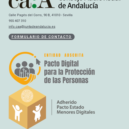
Calle Pagés del Corro, 90 B, 41010 - Sevilla
955 407 310
info.caa@juntadeandalucia.es
FORMULARIO DE CONTACTO