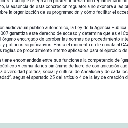
icos. Y aunque relega a un posterior desarrollo reglamentario 
ho, la ausencia de esta concreción regulatoria no exonera a las p
bre la organización de su programación y cómo facilitar el acce
n audiovisual público autonómico, la Ley de la Agencia Pública 
2007 garantiza este derecho de acceso y determina que es el Co
el órgano encargado de aprobar las normas de procedimiento inter
s y políticos significativos. Hasta el momento no le consta al C
as reglas de procedimiento interno aplicables para el ejercicio 
 tiene encomendada entre sus funciones la competencia de “garan
públicos y comunitarios sin ánimo de lucro de comunicación audi
a diversidad política, social y cultural de Andalucía y de cada loca
edad”, según el apartado 25 del artículo 4 de la ley de creación 