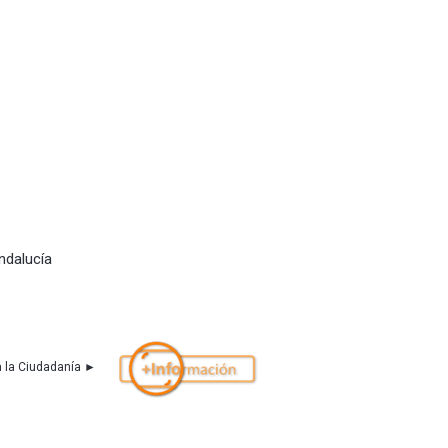
ndalucía
a la Ciudadanía ►