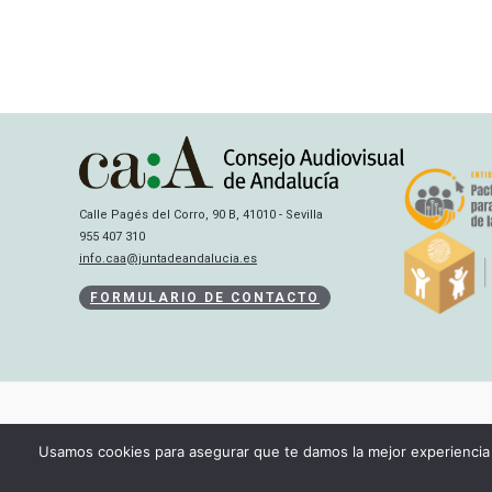
Calle Pagés del Corro, 90 B, 41010 - Sevilla
955 407 310
info.caa@juntadeandalucia.es
FORMULARIO DE CONTACTO
Usamos cookies para asegurar que te damos la mejor experiencia 