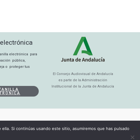
 electrónica
tanilla electrónica para
rmación pública,
eja o proteger tus
El Consejo Audiovisual de Andalucía
es parte de la Administración
Institucional de la Junta de Andalucía
TANILLA
TRÓNICA
ella. Si continúas usando este sitio, asumiremos que has pulsado