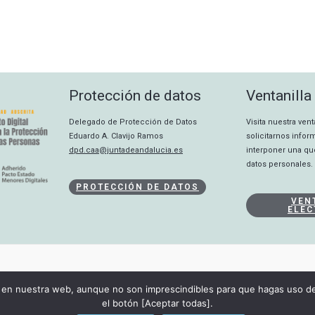
Protección de datos
Ventanilla
Delegado de Protección de Datos
Visita nuestra ven
Eduardo A. Clavijo Ramos
solicitarnos info
dpd.caa@juntadeandalucia.es
interponer una qu
datos personales.
PROTECCIÓN DE DATOS
VEN
ELEC
CANAL INTERNO
en nuestra web, aunque no son imprescindibles para que hagas uso de 
DECLARACIÓN DE ACCESIBILIDAD
el botón [Aceptar todas].
Copyright © 2026 Consejo Audiovisual de Andalucía