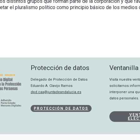
los distintos grupos que forman parte de la corporación y que fa
etar el pluralismo político como principio básico de los medios 
Protección de datos
Ventanilla
Delegado de Protección de Datos
Visita nuestra ven
Eduardo A. Clavijo Ramos
solicitarnos info
dpd.caa@juntadeandalucia.es
interponer una qu
datos personales.
PROTECCIÓN DE DATOS
VEN
ELEC