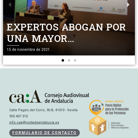
EXPERTOS ABOGAN POR
UNA MAYOR
SUPERVISIÓN DE LOS
15 de noviembre de 2021
NUEVOS CONTENIDOS
AUDIOVISUALES ONLINE
Calle Pagés del Corro, 90 B, 41010 - Sevilla
955 407 310
info.caa@juntadeandalucia.es
FORMULARIO DE CONTACTO