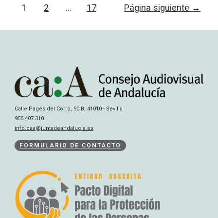
1
2
…
17
Página siguiente
→
Calle Pagés del Corro, 90 B, 41010 - Sevilla
955 407 310
info.caa@juntadeandalucia.es
FORMULARIO DE CONTACTO