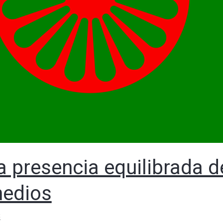
a presencia equilibrada 
medios
B